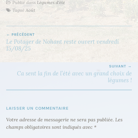
Publié dans
Légumes d'été
Tagué
Août
PRÉCÉDENT
N
Le Potager de Nohant reste ouvert vendredi
A
15/08/25
V
I
SUIVANT
Ca sent la fin de l’été avec un grand choix de
G
légumes !
A
T
I
LAISSER UN COMMENTAIRE
O
N
Votre adresse de messagerie ne sera pas publiée.
Les
champs obligatoires sont indiqués avec
*
D