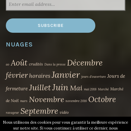
NUAGES
Août
Décembre
crudités
ao
Dans la presse
Janvier
février
horaires
Jours de
jours d'ouverture
Juin
Juillet
Mai
fermeture
Marché
mai 2018
Marché
Novembre
Octobre
de Noël
mars
novembre 2016
Septembre
vidéo
ravageur
Nous utilisons des cookies pour vous garantir la meilleure expérience
sur notre site. Si vous continuez à utiliser ce dernier, nous