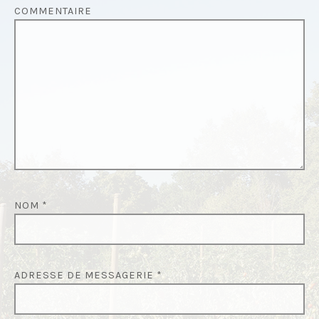
E
COMMENTAIRE
L
’
A
R
T
I
C
L
E
NOM
*
ADRESSE DE MESSAGERIE
*