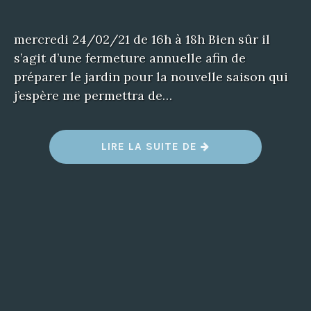
mercredi 24/02/21 de 16h à 18h Bien sûr il
s’agit d’une fermeture annuelle afin de
préparer le jardin pour la nouvelle saison qui
j’espère me permettra de…
LIRE LA SUITE DE
“
A
T
T
E
N
T
I
O
N
,
D
E
R
N
I