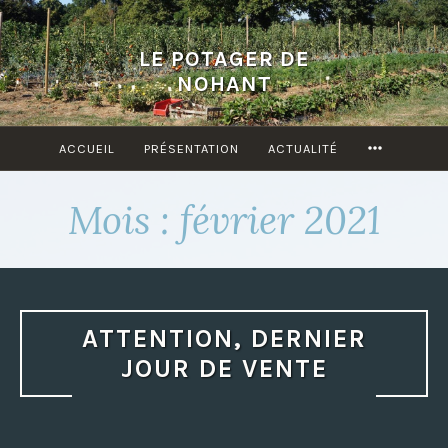
Accéder
au
LE POTAGER DE
contenu
NOHANT
principal
ACCUEIL
PRÉSENTATION
ACTUALITÉ
MORE
Mois : février 2021
ATTENTION, DERNIER
JOUR DE VENTE