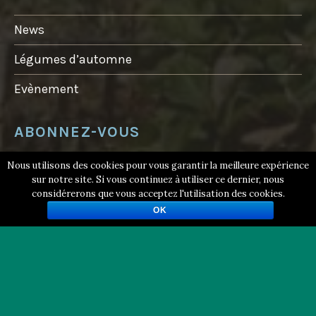
E
R
D
News
E
N
O
Légumes d’automne
H
A
Evènement
N
T
…
”
ABONNEZ-VOUS
Nous utilisons des cookies pour vous garantir la meilleure expérience
YOUR EMAIL:
sur notre site. Si vous continuez à utiliser ce dernier, nous
considérerons que vous acceptez l'utilisation des cookies.
OK
NUAGES