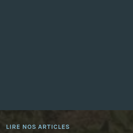
L
L
E
,
D
E
N
O
U
V
E
A
U
X
H
A
B
I
T
A
N
T
S
A
U
P
O
T
A
LIRE NOS ARTICLES
G