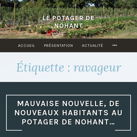
Accéder
au
LE POTAGER DE
contenu
NOHANT
principal
ACCUEIL
PRÉSENTATION
ACTUALITÉ
MORE
Étiquette : ravageur
MAUVAISE NOUVELLE, DE
NOUVEAUX HABITANTS AU
POTAGER DE NOHANT…