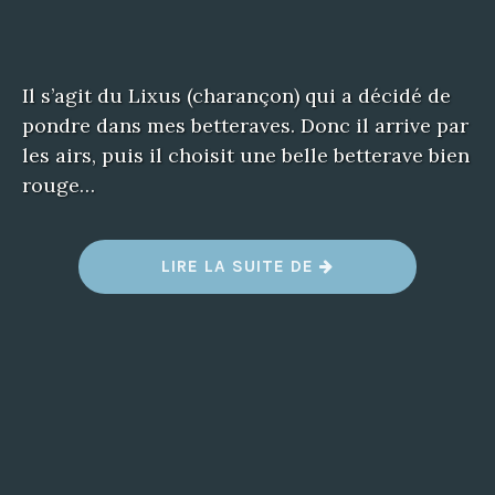
Il s’agit du Lixus (charançon) qui a décidé de
pondre dans mes betteraves. Donc il arrive par
les airs, puis il choisit une belle betterave bien
rouge…
LIRE LA SUITE DE
“
M
A
U
V
A
I
S
E
N
O
U
V
E