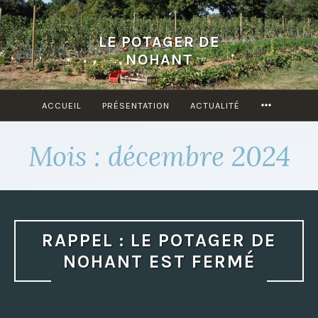
Accéder
au
LE POTAGER DE
contenu
NOHANT
principal
ACCUEIL
PRÉSENTATION
ACTUALITÉ
MORE
Mois : décembre 2024
RAPPEL : LE POTAGER DE
NOHANT EST FERMÉ