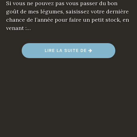
Si vous ne pouvez pas vous passer du bon
goût de mes légumes, saisissez votre dernière
chance de l’année pour faire un petit stock, en
venant :…
LIRE LA SUITE DE
“
A
T
T
E
N
T
I
O
N
,
D
E
R
N
I
E
R
J