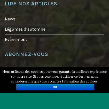
D
LIRE NOS ARTICLES
E
N
O
H
News
A
N
T
Légumes d’automne
?
E
N
Evènement
C
O
R
E
ABONNEZ-VOUS
U
N
P
E
YOUR EMAIL:
U
Nous utilisons des cookies pour vous garantir la meilleure expérience
D
sur notre site. Si vous continuez à utiliser ce dernier, nous
E
P
considérerons que vous acceptez l'utilisation des cookies.
A
OK
T
I
E
N
C
E