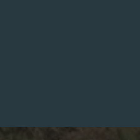
N
M
A
N
Q
U
E
D
E
S
B
O
N
S
L
É
G
U
M
E
S
D
U
P
O
T
A
G
E
R