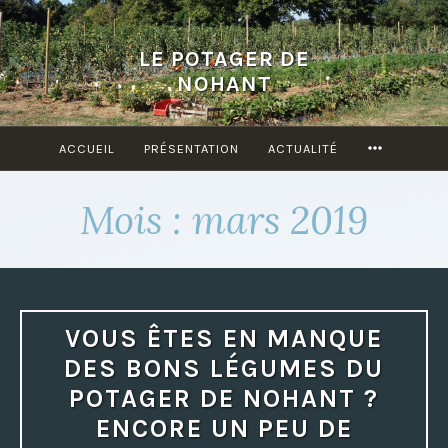
Accéder
au
LE POTAGER DE
contenu
NOHANT
principal
ACCUEIL
PRÉSENTATION
ACTUALITÉ
MORE
Mois : mars 2019
VOUS ÊTES EN MANQUE
DES BONS LÉGUMES DU
POTAGER DE NOHANT ?
ENCORE UN PEU DE