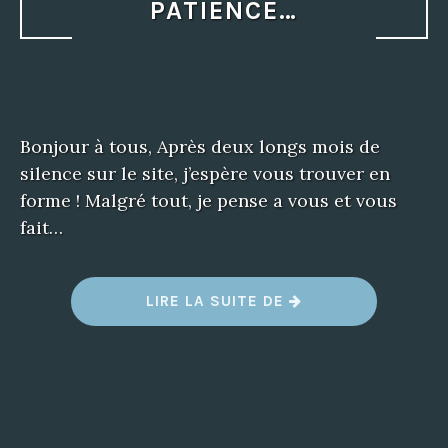
PATIENCE…
Bonjour à tous, Après deux longs mois de
silence sur le site, j’espère vous trouver en
forme ! Malgré tout, je pense a vous et vous
fait…
LIRE LA SUITE DE
“
V
O
U
S
Ê
T
E
S
E