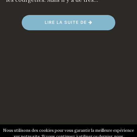
LIRE LA SUITE DE
“
V
O
U
S
A
V
E
Z
D
É
J
À
E
N
G
L
O
U
T
I
T
O
U
Nous utilisons des cookies pour vous garantir la meilleure expérience
S
sur notre site. Si vous continuez à utiliser ce dernier, nous