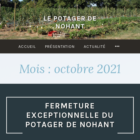
Accéder
au
LE POTAGER DE
contenu
NOHANT
principal
ACCUEIL
PRÉSENTATION
ACTUALITÉ
MORE
Mois : octobre 2021
FERMETURE
EXCEPTIONNELLE DU
POTAGER DE NOHANT