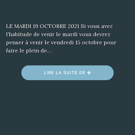
LE MARDI 19 OCTOBRE 2021 Si vous avez
l’habitude de venir le mardi vous devrez
penser à venir le vendredi 15 octobre pour
faire le plein de…
LIRE LA SUITE DE
“
F
E
R
M
E
T
U
R
E
E
X
C
E