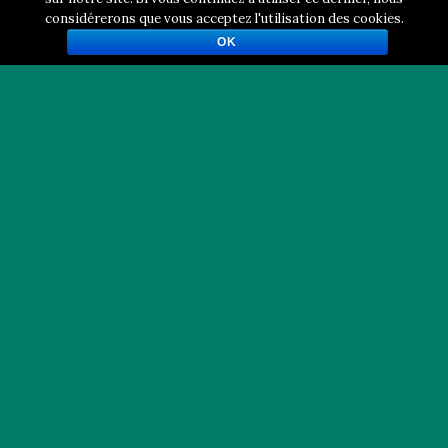
L
E
considérerons que vous acceptez l'utilisation des cookies.
S
OK
C
H
O
U
X
F
L
E
U
R
S
…
”