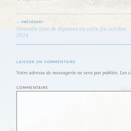
PRÉCÉDENT
N
Nouvelle liste de légumes en cette fin octobre
A
2024
V
I
G
LAISSER UN COMMENTAIRE
A
Votre adresse de messagerie ne sera pas publiée.
Les c
T
I
COMMENTAIRE
O
N
D
E
L