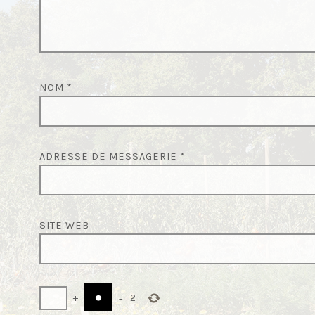
’
A
R
T
NOM
*
I
C
L
ADRESSE DE MESSAGERIE
*
E
SITE WEB
+
=
2