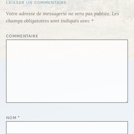
LAISSER UN COMMENTAIRE
O
N
Votre adresse de messagerie ne sera pas publiée.
Les
champs obligatoires sont indiqués avec
*
D
E
COMMENTAIRE
L
’
A
R
T
I
C
L
E
NOM
*