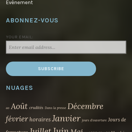
Evènement
ABONNEZ-VOUS
YOUR EMAIL:
NUAGES
Août
Décembre
crudités
ao
Dans la presse
Janvier
février
horaires
Jours de
jours d'ouverture
Juin
Juillet
Mai