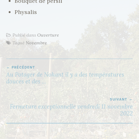
Bouquet de persil
Physalis
Publié dans
Ouverture
Tagué
Novembre
PRÉCÉDENT
N
Au Potager de Nohant il y a des températures
A
douces et des …
V
I
SUIVANT
Fermeture exceptionnelle vendredi 11 novembre
G
2022
A
T
I