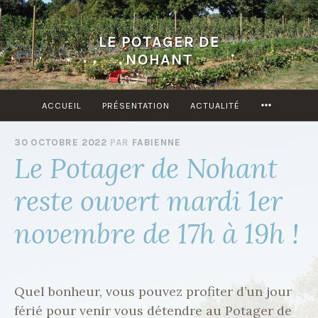
Accéder
au
LE POTAGER DE
contenu
NOHANT
principal
ACCUEIL
PRÉSENTATION
ACTUALITÉ
MORE
30 OCTOBRE 2022
PAR
FABIENNE
Le Potager de Nohant
reste ouvert mardi 1er
novembre de 17h à 19h !
Quel bonheur, vous pouvez profiter d’un jour
férié pour venir vous détendre au Potager de