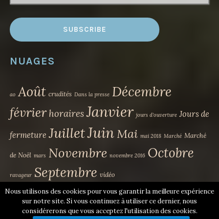
NUAGES
Août
Décembre
crudités
ao
Dans la presse
Janvier
février
horaires
Jours de
jours d'ouverture
Juin
Juillet
Mai
fermeture
Marché
mai 2018
Marché
Novembre
Octobre
de Noël
mars
novembre 2016
Septembre
vidéo
ravageur
Nous utilisons des cookies pour vous garantir la meilleure expérience
sur notre site. Si vous continuez à utiliser ce dernier, nous
Mentions Légales
Contact
considérerons que vous acceptez l'utilisation des cookies.