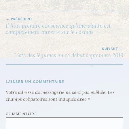
PRÉCÉDENT
N
Il faut prendre conscience qu’une plante est
A
complètement ouverte sur le cosmos
V
I
SUIVANT
Liste des légumes en ce début septembre 2019
G
A
T
I
LAISSER UN COMMENTAIRE
O
Votre adresse de messagerie ne sera pas publiée.
Les
N
champs obligatoires sont indiqués avec
*
D
COMMENTAIRE
E
L