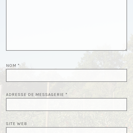
’
A
R
T
I
C
L
NOM
*
E
ADRESSE DE MESSAGERIE
*
SITE WEB