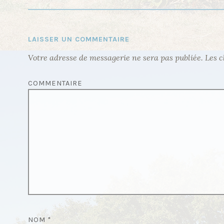
V
I
G
LAISSER UN COMMENTAIRE
A
Votre adresse de messagerie ne sera pas publiée.
Les c
T
I
COMMENTAIRE
O
N
D
E
L
’
A
R
T
NOM
*