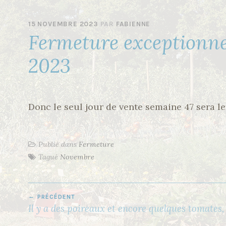
15 NOVEMBRE 2023
PAR
FABIENNE
Fermeture exceptionne
2023
Donc le seul jour de vente semaine 47 sera l
Publié dans
Fermeture
Tagué
Novembre
PRÉCÉDENT
N
Il y a des poireaux et encore quelques tomates,
A