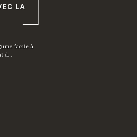
VEC LA
ume facile à
at à…