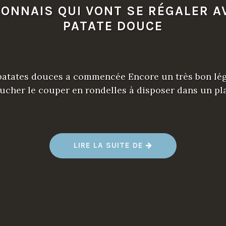
CONNAIS QUI VONT SE RÉGALER A
PATATE DOUCE
 patates douces a commencée Encore un très bon lég
plucher le couper en rondelles à disposer dans un pl
LIRE LA SUITE DE
“
J
’
E
N
C
O
N
N
A
I