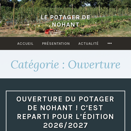
Accéder
au
LE POTAGER DE
contenu
NOHANT
principal
ACCUEIL
PRÉSENTATION
ACTUALITÉ
MORE
Catégorie : Ouverture
OUVERTURE DU POTAGER
DE NOHANT ! C’EST
REPARTI POUR L’ÉDITION
2026/2027