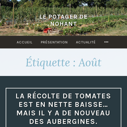
Accéder
au
LE POTAGER DE
contenu
NOHANT
principal
ACCUEIL
PRÉSENTATION
ACTUALITÉ
MORE
Étiquette : Août
LA RÉCOLTE DE TOMATES
EST EN NETTE BAISSE…
MAIS IL Y A DE NOUVEAU
DES AUBERGINES.