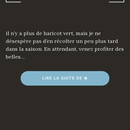
il n’y a plus de haricot vert, mais je ne
désespère pas d’en récolter un peu plus tard
dans la saison. En attendant, venez profiter des
belles…
LIRE LA SUITE DE
“
L
A
C
H
A
L
E
U
R
D
E