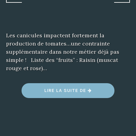
Les canicules impactent fortement la
production de tomates…une contrainte
supplémentaire dans notre métier déjà pas
simple ! Liste des “fruits” : Raisin (muscat
rouge et rose)…
LIRE LA SUITE DE
“
L
A
R
É
C
O
L
T
E
D