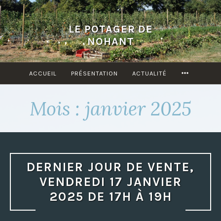
Accéder
au
LE POTAGER DE
contenu
NOHANT
principal
ACCUEIL
PRÉSENTATION
ACTUALITÉ
MORE
Mois : janvier 2025
DERNIER JOUR DE VENTE,
VENDREDI 17 JANVIER
2025 DE 17H À 19H