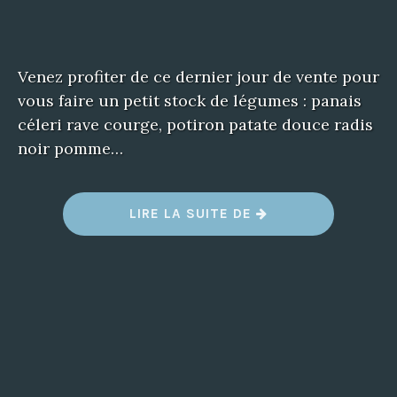
Venez profiter de ce dernier jour de vente pour
vous faire un petit stock de légumes : panais
céleri rave courge, potiron patate douce radis
noir pomme…
LIRE LA SUITE DE
“
D
E
R
N
I
E
R
J
O
U
R
D
E