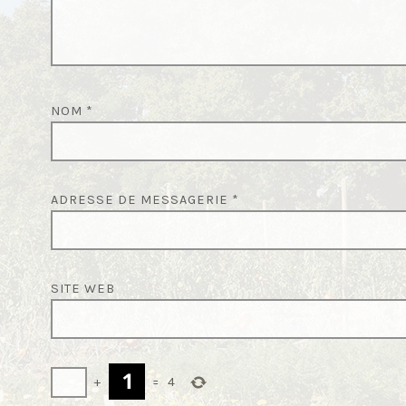
’
A
R
T
I
NOM
*
C
L
E
ADRESSE DE MESSAGERIE
*
SITE WEB
+
=
4