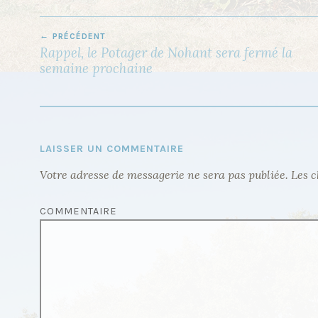
PRÉCÉDENT
N
Rappel, le Potager de Nohant sera fermé la
A
semaine prochaine
V
I
G
A
LAISSER UN COMMENTAIRE
T
Votre adresse de messagerie ne sera pas publiée.
Les c
I
O
COMMENTAIRE
N
D
E
L