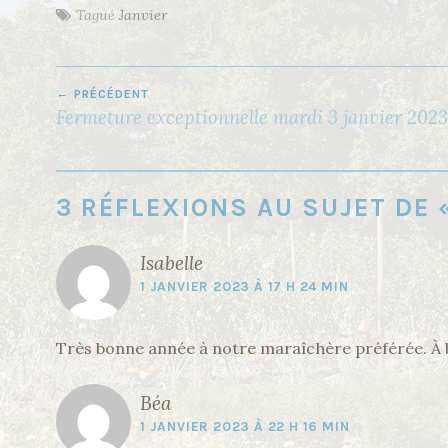
Tagué
Janvier
PRÉCÉDENT
N
Fermeture exceptionnelle mardi 3 janvier 2023
A
V
I
3 RÉFLEXIONS AU SUJET DE
G
A
Isabelle
T
1 JANVIER 2023 À 17 H 24 MIN
I
O
Très bonne année à notre maraîchère préférée. À 
N
D
Béa
E
1 JANVIER 2023 À 22 H 16 MIN