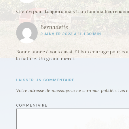
L
Cliente pour toujours mais trop loin malheureuse
’
A
Bernadette
R
2 JANVIER 2023 À 11 H 30 MIN
T
I
Bonne année à vous aussi. Et bon courage pour con
C
la nature. Un grand merci.
L
E
LAISSER UN COMMENTAIRE
Votre adresse de messagerie ne sera pas publiée.
Les c
COMMENTAIRE