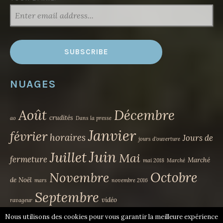
NUAGES
Août
Décembre
crudités
ao
Dans la presse
Janvier
février
horaires
Jours de
jours d'ouverture
Juin
Juillet
Mai
fermeture
Marché
mai 2018
Marché
Novembre
Octobre
de Noël
mars
novembre 2016
Septembre
vidéo
ravageur
Nous utilisons des cookies pour vous garantir la meilleure expérience