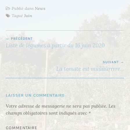
Publié dans
News
Tagué
Juin
PRÉCÉDENT
N
Liste de légumes à partir du 16 juin 2020
A
V
SUIVANT
I
La tomate est mûûûûrrrre…
G
A
T
LAISSER UN COMMENTAIRE
I
Votre adresse de messagerie ne sera pas publiée.
Les
O
champs obligatoires sont indiqués avec
*
N
D
COMMENTAIRE