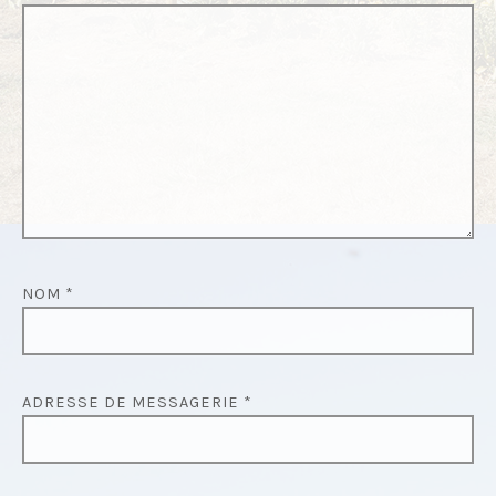
E
L
’
A
R
T
I
C
L
NOM
*
E
ADRESSE DE MESSAGERIE
*