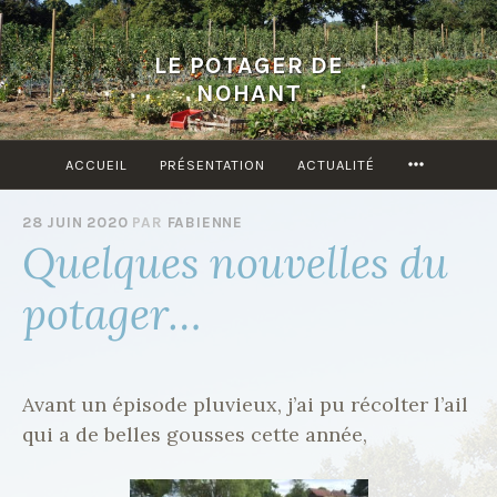
Accéder
au
LE POTAGER DE
contenu
NOHANT
principal
ACCUEIL
PRÉSENTATION
ACTUALITÉ
MORE
28 JUIN 2020
PAR
FABIENNE
Quelques nouvelles du
potager…
Avant un épisode pluvieux, j’ai pu récolter l’ail
qui a de belles gousses cette année,